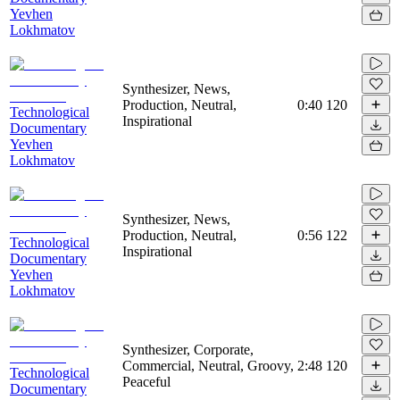
Yevhen
Lokhmatov
Synthesizer, News,
Production, Neutral,
0:40
120
Technological
Inspirational
Documentary
Yevhen
Lokhmatov
Synthesizer, News,
Production, Neutral,
0:56
122
Technological
Inspirational
Documentary
Yevhen
Lokhmatov
Synthesizer, Corporate,
Commercial, Neutral, Groovy,
2:48
120
Technological
Peaceful
Documentary