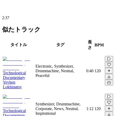
2:37
似たトラック
長
タイトル
タグ
BPM
さ
Electronic, Synthesizer,
Drummachine, Neutral,
0:40
120
Technological
Peaceful
Documentary
Yevhen
Lokhmatov
Synthesizer, Drummachine,
Corporate, News, Neutral,
1:12
120
Technological
Inspirational
Documentary