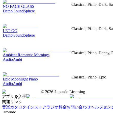
Classical, Piano, Dark, S
NO FACE GLASS
Datho'SoundSphere
Classical, Piano, Dark, S
LET GO
Datho'SoundSphere
Classical, Piano, Happy,
Ambient Romantic Mornings
AudioAmbi
Classical, Piano, Epic
Epic Moonlight Piano
AudioAmbi
©
2026
Jamendo Licensing
アプリを入手
関連リンク
音楽カタログ
インストアラジオ
料金
お問い合わせ
ヘルプセン
Jamendo