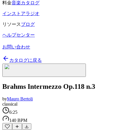
料金
音楽カタログ
インストアラジオ
リソース
ブログ
ヘルプセンター
お問い合わせ
カタログに戻る
Brahms Intermezzo Op.118 n.3
by
Mauro Bertoli
classical
6:25
140 BPM