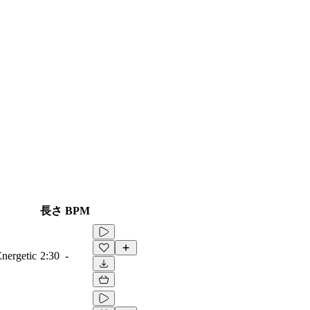
長さ
BPM
Energetic
2:30
-