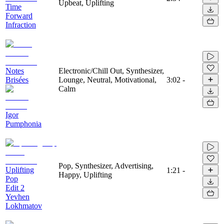
Upbeat, Uplifting
Time
Forward
Infraction
Notes
Electronic/Chill Out, Synthesizer,
Brisées
Lounge, Neutral, Motivational,
3:02
-
Calm
Igor
Pumphonia
Pop, Synthesizer, Advertising,
Uplifting
1:21
-
Happy, Uplifting
Pop
Edit 2
Yevhen
Lokhmatov