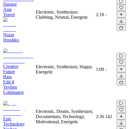
Danger
Asia
Electronic, Synthesizer,
Travel
2:18
-
Clubbing, Neutral, Energetic
Nazar
Hrushko
Creative
Electronic, Synthesizer, Happy,
1:09
-
Future
Energetic
Bass
Edit 8
Yevhen
Lokhmatov
Electronic, Drums, Synthesizer,
Documentary, Technology,
2:36
142
Epic
Motivational, Energetic
Technology