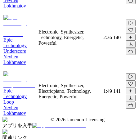
Yevhen
Lokhmatov
Electronic, Synthesizer,
Technology, Energetic,
2:36
140
Epic
Powerful
Technology
Underscore
Yevhen
Lokhmatov
Electronic, Synthesizer,
Epic
Electricpiano, Technology,
1:49
141
Technology
Energetic, Powerful
Loop
Yevhen
Lokhmatov
©
2026
Jamendo Licensing
アプリを入手
関連リンク