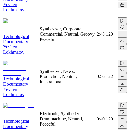
Yevhen
Lokhmatov
Synthesizer, Corporate,
Commercial, Neutral, Groovy,
2:48
120
Technological
Peaceful
Documentary
Yevhen
Lokhmatov
Synthesizer, News,
Production, Neutral,
0:56
122
Technological
Inspirational
Documentary
Yevhen
Lokhmatov
Electronic, Synthesizer,
Drummachine, Neutral,
0:40
120
Technological
Peaceful
Documentary