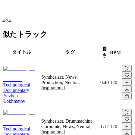
4:24
似たトラック
長
タイトル
タグ
BPM
さ
Synthesizer, News,
Production, Neutral,
0:40
120
Technological
Inspirational
Documentary
Yevhen
Lokhmatov
Synthesizer, Drummachine,
Corporate, News, Neutral,
1:12
120
Technological
Inspirational
Documentary