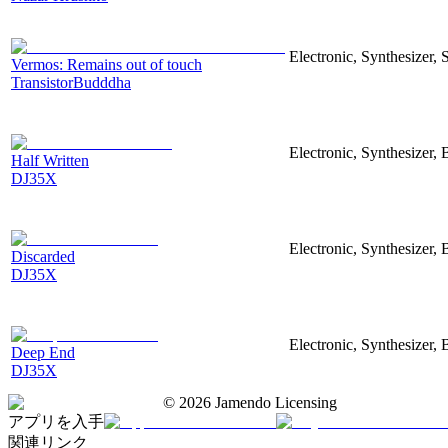
Electronic, Synthesizer, 
Vermos: Remains out of touch
TransistorBudddha
Electronic, Synthesizer, 
Half Written
DJ35X
Electronic, Synthesizer, 
Discarded
DJ35X
Electronic, Synthesizer, 
Deep End
DJ35X
©
2026
Jamendo Licensing
アプリを入手
関連リンク