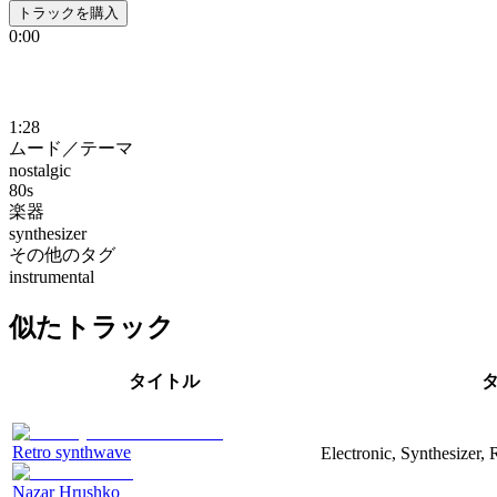
トラックを購入
0:00
1:28
ムード／テーマ
nostalgic
80s
楽器
synthesizer
その他のタグ
instrumental
似たトラック
タイトル
Retro synthwave
Electronic, Synthesizer, 
Nazar Hrushko