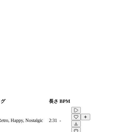
タグ
長さ
BPM
Retro, Happy, Nostalgic
2:31
-