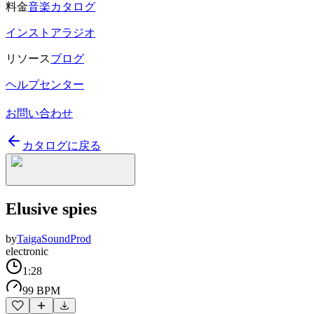
料金
音楽カタログ
インストアラジオ
リソース
ブログ
ヘルプセンター
お問い合わせ
カタログに戻る
Elusive spies
by
TaigaSoundProd
electronic
1:28
99 BPM