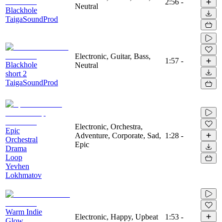
2:56
-
Neutral
Blackhole
TaigaSoundProd
Electronic, Guitar, Bass,
1:57
-
Blackhole
Neutral
short 2
TaigaSoundProd
Electronic, Orchestra,
Epic
Adventure, Corporate, Sad,
1:28
-
Orchestral
Epic
Drama
Loop
Yevhen
Lokhmatov
Warm Indie
Electronic, Happy, Upbeat
1:53
-
Glow