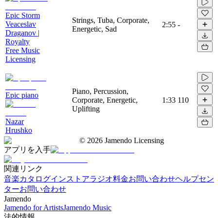
Epic Storm
Strings, Tuba, Corporate,
Veaceslav
2:55
-
Energetic, Sad
Draganov |
Royalty
Free Music
Licensing
Piano, Percussion,
Epic piano
Corporate, Energetic,
1:33
110
Uplifting
Nazar
Hrushko
©
2026
Jamendo Licensing
アプリを入手
関連リンク
音楽カタログ
インストアラジオ
料金
お問い合わせ
ヘルプセン
ター
お問い合わせ
Jamendo
Jamendo for Artists
Jamendo Music
法的情報