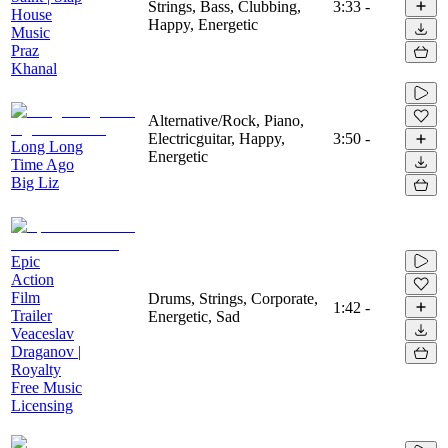
Strings, Bass, Clubbing,
3:33
-
House
Happy, Energetic
Music
Praz
Khanal
Alternative/Rock, Piano,
Electricguitar, Happy,
3:50
-
Long Long
Energetic
Time Ago
Big Liz
Epic
Action
Film
Drums, Strings, Corporate,
1:42
-
Trailer
Energetic, Sad
Veaceslav
Draganov |
Royalty
Free Music
Licensing