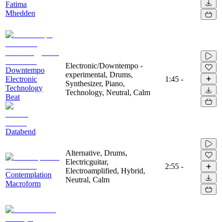
Fatima
Mhedden
Electronic/Downtempo -
Downtempo
experimental, Drums,
Electronic
1:45
-
Synthesizer, Piano,
Technology
Technology, Neutral, Calm
Beat
Databend
Alternative, Drums,
Electricguitar,
2:55
-
Electroamplified, Hybrid,
Contemplation
Neutral, Calm
Macroform