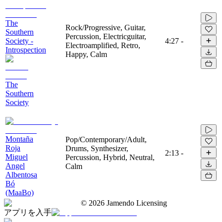
The
Rock/Progressive, Guitar,
Southern
Percussion, Electricguitar,
Society -
4:27
-
Electroamplified, Retro,
Introspection
Happy, Calm
The
Southern
Society
Montaña
Pop/Contemporary/Adult,
Roja
Drums, Synthesizer,
2:13
-
Miguel
Percussion, Hybrid, Neutral,
Angel
Calm
Albentosa
Bó
(MaaBo)
©
2026
Jamendo Licensing
アプリを入手