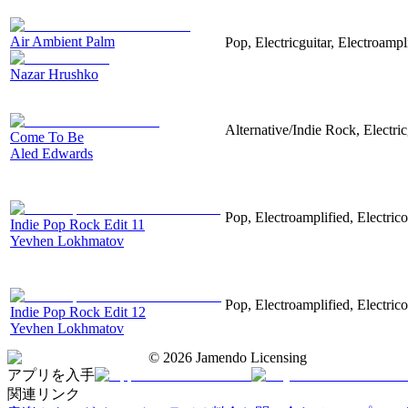
Air Ambient Palm
Pop, Electricguitar, Electroampl
Nazar Hrushko
Alternative/Indie Rock, Electric
Come To Be
Aled Edwards
Pop, Electroamplified, Electrico
Indie Pop Rock Edit 11
Yevhen Lokhmatov
Pop, Electroamplified, Electrico
Indie Pop Rock Edit 12
Yevhen Lokhmatov
©
2026
Jamendo Licensing
アプリを入手
関連リンク