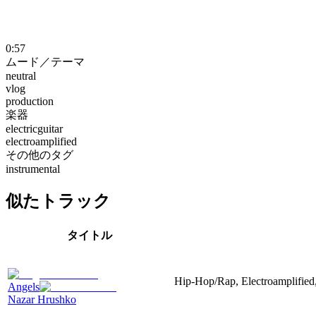
0:57
ムード／テーマ
neutral
vlog
production
楽器
electricguitar
electroamplified
その他のタグ
instrumental
似たトラック
タイトル
Hip-Hop/Rap, Electroamplified,
Angels
Nazar Hrushko