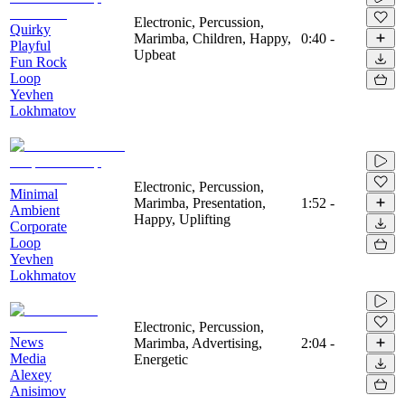
Electronic, Percussion,
Quirky
Marimba, Children, Happy,
0:40
-
Playful
Upbeat
Fun Rock
Loop
Yevhen
Lokhmatov
Electronic, Percussion,
Minimal
Marimba, Presentation,
1:52
-
Ambient
Happy, Uplifting
Corporate
Loop
Yevhen
Lokhmatov
Electronic, Percussion,
News
Marimba, Advertising,
2:04
-
Media
Energetic
Alexey
Anisimov