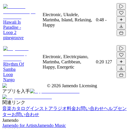
Electronic, Ukulele,
Marimba, Island, Relaxing,
0:48
-
Hawaii Is
Happy
Paradise -
Loop 2
pinegroove
Electronic, Electricpiano,
Marimba, Caribbean,
0:20
127
Rhythm Of
Happy, Energetic
Samba
Loop
Nargo
©
2026
Jamendo Licensing
アプリを入手
関連リンク
音楽カタログ
インストアラジオ
料金
お問い合わせ
ヘルプセン
ター
お問い合わせ
Jamendo
Jamendo for Artists
Jamendo Music