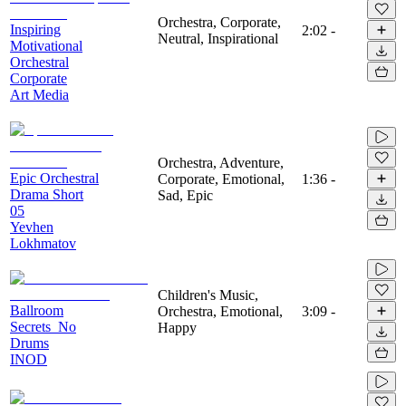
Orchestra, Corporate,
Inspiring
2:02
-
Neutral, Inspirational
Motivational
Orchestral
Corporate
Art Media
Orchestra, Adventure,
Epic Orchestral
Corporate, Emotional,
1:36
-
Drama Short
Sad, Epic
05
Yevhen
Lokhmatov
Children's Music,
Ballroom
Orchestra, Emotional,
3:09
-
Secrets_No
Happy
Drums
INOD