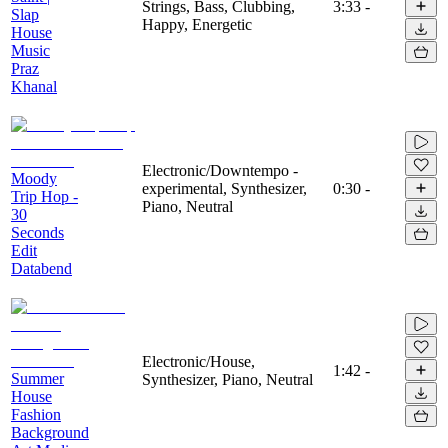
Strings, Bass, Clubbing,
3:33
-
Slap
Happy, Energetic
House
Music
Praz
Khanal
Electronic/Downtempo -
Moody
experimental, Synthesizer,
0:30
-
Trip Hop -
Piano, Neutral
30
Seconds
Edit
Databend
Electronic/House,
1:42
-
Summer
Synthesizer, Piano, Neutral
House
Fashion
Background