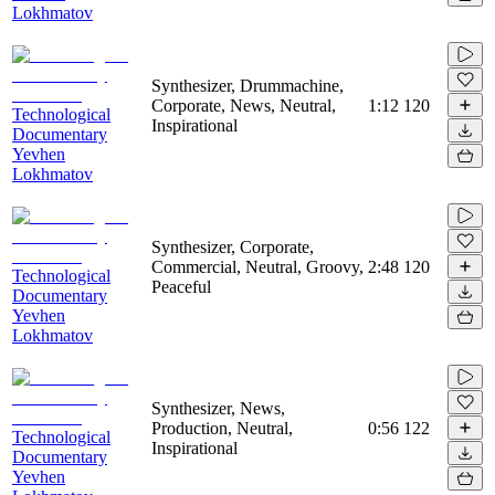
Lokhmatov
Synthesizer, Drummachine,
Corporate, News, Neutral,
1:12
120
Technological
Inspirational
Documentary
Yevhen
Lokhmatov
Synthesizer, Corporate,
Commercial, Neutral, Groovy,
2:48
120
Technological
Peaceful
Documentary
Yevhen
Lokhmatov
Synthesizer, News,
Production, Neutral,
0:56
122
Technological
Inspirational
Documentary
Yevhen