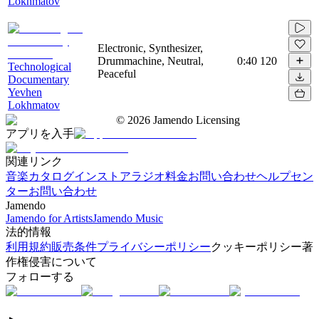
Lokhmatov
Electronic, Synthesizer,
Drummachine, Neutral,
0:40
120
Technological
Peaceful
Documentary
Yevhen
Lokhmatov
©
2026
Jamendo Licensing
アプリを入手
関連リンク
音楽カタログ
インストアラジオ
料金
お問い合わせ
ヘルプセン
ター
お問い合わせ
Jamendo
Jamendo for Artists
Jamendo Music
法的情報
利用規約
販売条件
プライバシーポリシー
クッキーポリシー
著
作権侵害について
フォローする