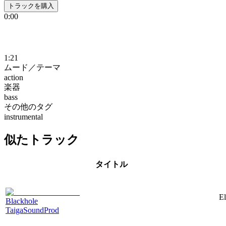
トラックを購入
0:00
1:21
ムード／テーマ
action
楽器
bass
その他のタグ
instrumental
似たトラック
タイトル
El
Blackhole
TaigaSoundProd