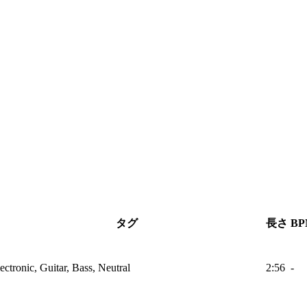
タグ
長さ
BP
ectronic, Guitar, Bass, Neutral
2:56
-