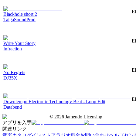
El
Blackhole short 2
TaigaSoundProd
El
Write Your Story
Infraction
El
No Regrets
DJ35X
El
Downtempo Electronic Technology Beat - Loop Edit
Databend
©
2026
Jamendo Licensing
アプリを入手
関連リンク
音楽カタログ
インストアラジオ
料金
お問い合わせ
ヘルプセン