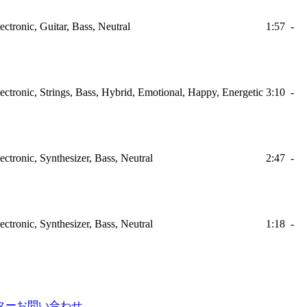
ectronic, Guitar, Bass, Neutral
1:57
-
ectronic, Strings, Bass, Hybrid, Emotional, Happy, Energetic
3:10
-
ectronic, Synthesizer, Bass, Neutral
2:47
-
ectronic, Synthesizer, Bass, Neutral
1:18
-
ター
お問い合わせ