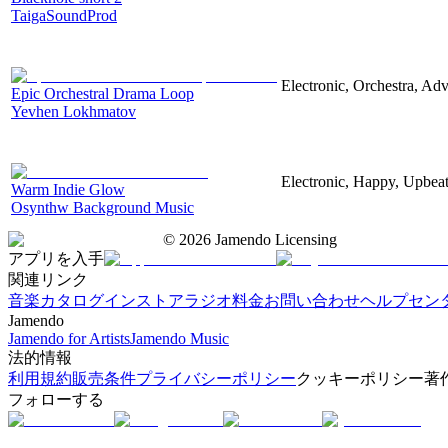
TaigaSoundProd
Electronic, Orchestra, Ad
Epic Orchestral Drama Loop
Yevhen Lokhmatov
Electronic, Happy, Upbea
Warm Indie Glow
Osynthw Background Music
©
2026
Jamendo Licensing
アプリを入手
関連リンク
音楽カタログ
インストアラジオ
料金
お問い合わせ
ヘルプセン
Jamendo
Jamendo for Artists
Jamendo Music
法的情報
利用規約
販売条件
プライバシーポリシー
クッキーポリシー
著
フォローする