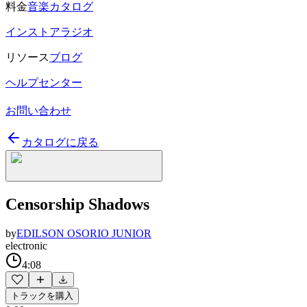
料金
音楽カタログ
インストアラジオ
リソース
ブログ
ヘルプセンター
お問い合わせ
カタログに戻る
Censorship Shadows
by
EDILSON OSORIO JUNIOR
electronic
4:08
トラックを購入