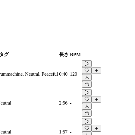
タグ
長さ
BPM
Drummachine, Neutral, Peaceful
0:40
120
eutral
2:56
-
eutral
1:57
-