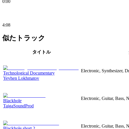
0:00
4:08
似たトラック
タイトル
Electronic, Synthesizer, 
Technological Documentary
Yevhen Lokhmatov
Electronic, Guitar, Bass, N
Blackhole
TaigaSoundProd
Electronic, Guitar, Bass, N
Blackhole short 2