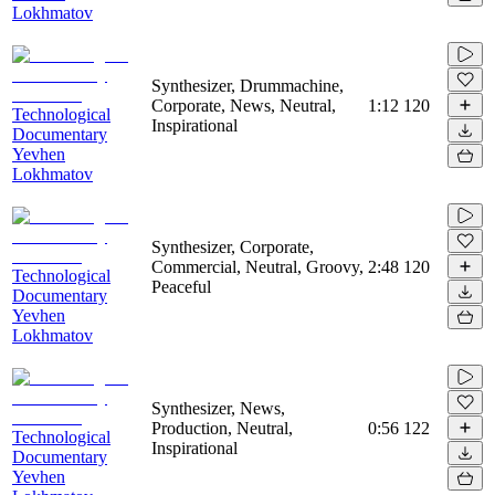
Lokhmatov
Synthesizer, Drummachine,
Corporate, News, Neutral,
1:12
120
Technological
Inspirational
Documentary
Yevhen
Lokhmatov
Synthesizer, Corporate,
Commercial, Neutral, Groovy,
2:48
120
Technological
Peaceful
Documentary
Yevhen
Lokhmatov
Synthesizer, News,
Production, Neutral,
0:56
122
Technological
Inspirational
Documentary
Yevhen