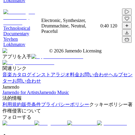
Lokhmatov
Electronic, Synthesizer,
Drummachine, Neutral,
0:40
120
Technological
Peaceful
Documentary
Yevhen
Lokhmatov
©
2026
Jamendo Licensing
アプリを入手
関連リンク
音楽カタログ
インストアラジオ
料金
お問い合わせ
ヘルプセン
ター
お問い合わせ
Jamendo
Jamendo for Artists
Jamendo Music
法的情報
利用規約
販売条件
プライバシーポリシー
クッキーポリシー
著
作権侵害について
フォローする