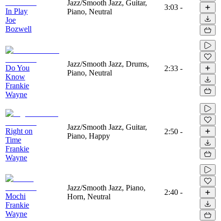
Jazz/Smooth Jazz, Guitar,
3:03
-
In Play
Piano, Neutral
Joe
Bozwell
Jazz/Smooth Jazz, Drums,
Do You
2:33
-
Piano, Neutral
Know
Frankie
Wayne
Jazz/Smooth Jazz, Guitar,
Right on
2:50
-
Piano, Happy
Time
Frankie
Wayne
Jazz/Smooth Jazz, Piano,
2:40
-
Mochi
Horn, Neutral
Frankie
Wayne