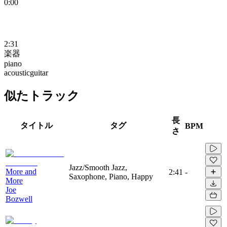
0:00
2:31
楽器
piano
acousticguitar
似たトラック
長
タイトル
タグ
BPM
さ
Jazz/Smooth Jazz,
More and
2:41
-
Saxophone, Piano, Happy
More
Joe
Bozwell