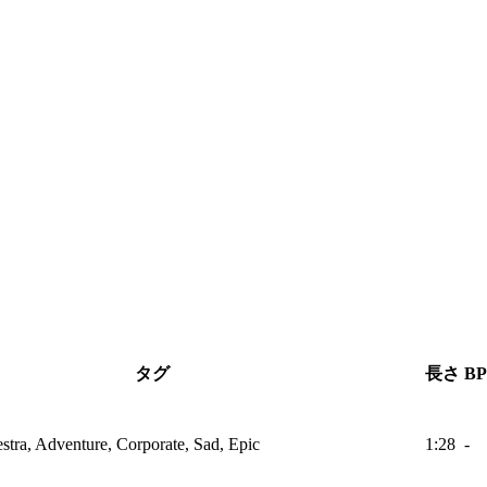
タグ
長さ
B
estra, Adventure, Corporate, Sad, Epic
1:28
-