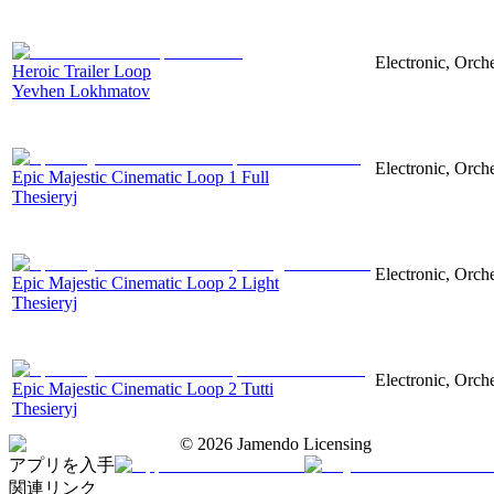
Electronic, Orch
Heroic Trailer Loop
Yevhen Lokhmatov
Electronic, Orche
Epic Majestic Cinematic Loop 1 Full
Thesieryj
Electronic, Orche
Epic Majestic Cinematic Loop 2 Light
Thesieryj
Electronic, Orche
Epic Majestic Cinematic Loop 2 Tutti
Thesieryj
©
2026
Jamendo Licensing
アプリを入手
関連リンク