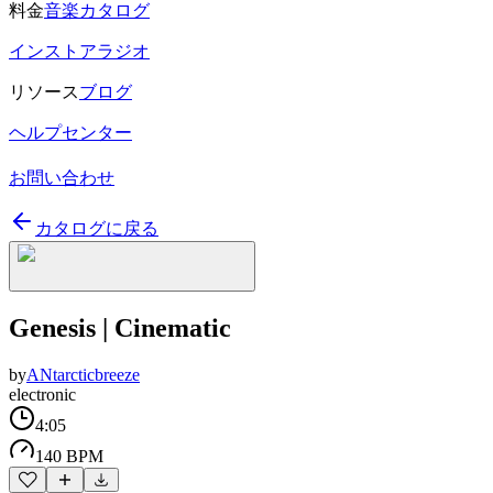
料金
音楽カタログ
インストアラジオ
リソース
ブログ
ヘルプセンター
お問い合わせ
カタログに戻る
Genesis | Cinematic
by
ANtarcticbreeze
electronic
4:05
140 BPM