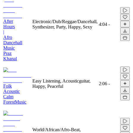
After
Electronic/Dub/Reggae/Dancehall,
4:04
-
Hours
Synthesizer, Party, Happy, Sexy
|
Afro
Dancehall
Music
Praz
Khanal
Easy Listening, Acousticguitar,
2:06
-
Folk
Happy, Peaceful
Acoustic
Calm
ForestMusic
World/African/Afro-Beat,