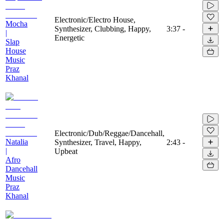
Electronic/Electro House,
Mocha
Synthesizer, Clubbing, Happy,
3:37
-
|
Energetic
Slap
House
Music
Praz
Khanal
Electronic/Dub/Reggae/Dancehall,
Natalia
Synthesizer, Travel, Happy,
2:43
-
|
Upbeat
Afro
Dancehall
Music
Praz
Khanal