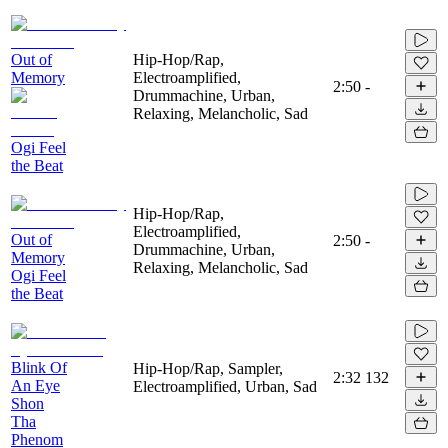
Out of
Hip-Hop/Rap,
Memory
Electroamplified,
2:50
-
Drummachine, Urban,
Relaxing, Melancholic, Sad
Ogi Feel
the Beat
Hip-Hop/Rap,
Electroamplified,
Out of
2:50
-
Drummachine, Urban,
Memory
Relaxing, Melancholic, Sad
Ogi Feel
the Beat
Blink Of
Hip-Hop/Rap, Sampler,
2:32
132
An Eye
Electroamplified, Urban, Sad
Shon
Tha
Phenom