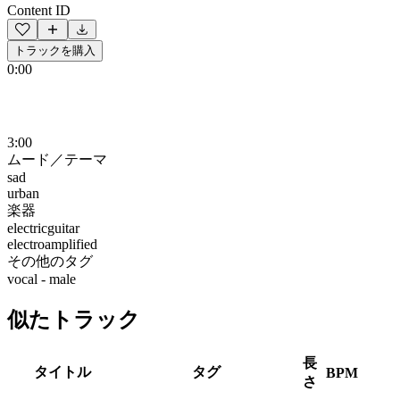
Content ID
トラックを購入
0:00
3:00
ムード／テーマ
sad
urban
楽器
electricguitar
electroamplified
その他のタグ
vocal - male
似たトラック
長
タイトル
タグ
BPM
さ