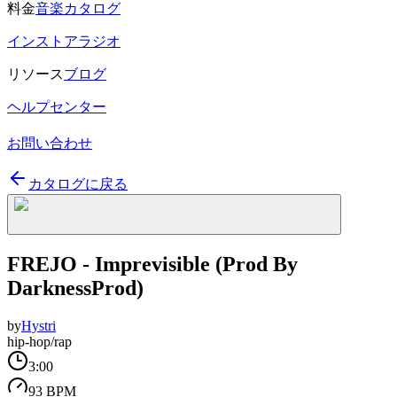
料金
音楽カタログ
インストアラジオ
リソース
ブログ
ヘルプセンター
お問い合わせ
カタログに戻る
FREJO - Imprevisible (Prod By
DarknessProd)
by
Hystri
hip-hop/rap
3:00
93 BPM