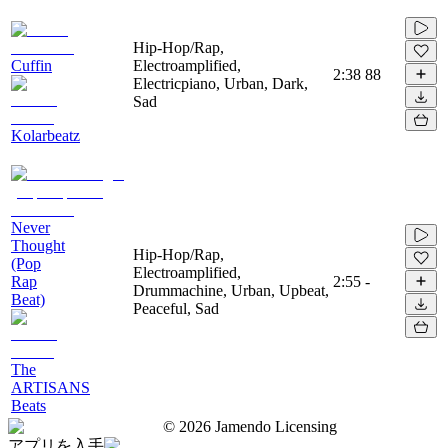
Hip-Hop/Rap,
Cuffin
Electroamplified,
2:38
88
Electricpiano, Urban, Dark,
Sad
Kolarbeatz
Never
Thought
Hip-Hop/Rap,
(Pop
Electroamplified,
Rap
2:55
-
Drummachine, Urban, Upbeat,
Beat)
Peaceful, Sad
The
ARTISANS
Beats
©
2026
Jamendo Licensing
アプリを入手