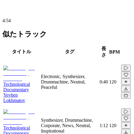
4:54
似たトラック
長
タイトル
タグ
BPM
さ
Electronic, Synthesizer,
Drummachine, Neutral,
0:40
120
Technological
Peaceful
Documentary
Yevhen
Lokhmatov
Synthesizer, Drummachine,
Corporate, News, Neutral,
1:12
120
Technological
Inspirational
Documentary