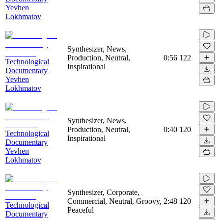
Yevhen
Lokhmatov
Synthesizer, News,
Production, Neutral,
0:56
122
Technological
Inspirational
Documentary
Yevhen
Lokhmatov
Synthesizer, News,
Production, Neutral,
0:40
120
Technological
Inspirational
Documentary
Yevhen
Lokhmatov
Synthesizer, Corporate,
Commercial, Neutral, Groovy,
2:48
120
Technological
Peaceful
Documentary