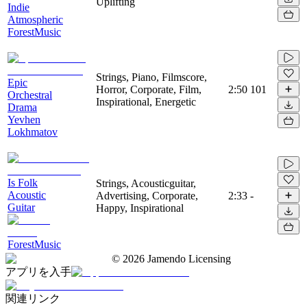
Uplifting
Indie
Atmospheric
ForestMusic
Strings, Piano, Filmscore,
Epic
Horror, Corporate, Film,
2:50
101
Orchestral
Inspirational, Energetic
Drama
Yevhen
Lokhmatov
Is Folk
Strings, Acousticguitar,
Acoustic
Advertising, Corporate,
2:33
-
Guitar
Happy, Inspirational
ForestMusic
©
2026
Jamendo Licensing
アプリを入手
関連リンク