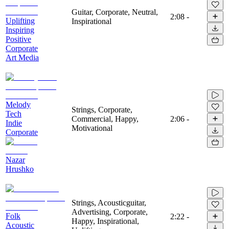
Guitar, Corporate, Neutral,
2:08
-
Uplifting
Inspirational
Inspiring
Positive
Corporate
Art Media
Melody
Strings, Corporate,
Tech
Commercial, Happy,
2:06
-
Indie
Motivational
Corporate
Nazar
Hrushko
Strings, Acousticguitar,
Advertising, Corporate,
Folk
2:22
-
Happy, Inspirational,
Acoustic