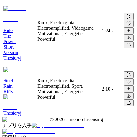
Rock, Electricguitar,
Electroamplified, Videogame,
Ride
1:24
-
Motivational, Energetic,
The
Powerful
Power
Short
Version
Thesieryj
Steel
Rock, Electricguitar,
Rain
Electroamplified, Sport,
2:10
-
Riffs
Motivational, Energetic,
Powerful
Thesieryj
©
2026
Jamendo Licensing
アプリを入手