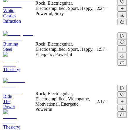
Rock, Electricguitar,
Electroamplified, Sport, Happy,
2:24
-
White
Powerful, Sexy
Castles
Infraction
Burning
Rock, Electricguitar,
Steel
Electroamplified, Sport, Happy,
1:57
-
Energetic, Powerful
Thesieryj
Rock, Electricguitar,
Ride
Electroamplified, Videogame,
The
2:17
-
Motivational, Energetic,
Power
Powerful
Thesieryj