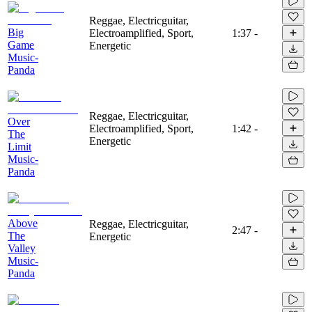
Reggae, Electricguitar,
Big
Electroamplified, Sport,
1:37
-
Game
Energetic
Music-
Panda
Reggae, Electricguitar,
Over
Electroamplified, Sport,
1:42
-
The
Energetic
Limit
Music-
Panda
Above
Reggae, Electricguitar,
2:47
-
The
Energetic
Valley
Music-
Panda