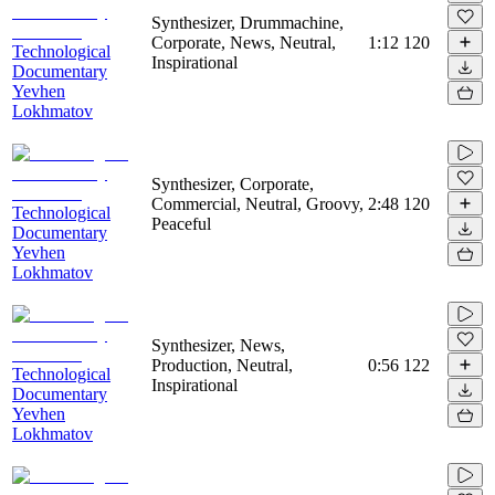
Synthesizer, Drummachine,
Corporate, News, Neutral,
1:12
120
Technological
Inspirational
Documentary
Yevhen
Lokhmatov
Synthesizer, Corporate,
Commercial, Neutral, Groovy,
2:48
120
Technological
Peaceful
Documentary
Yevhen
Lokhmatov
Synthesizer, News,
Production, Neutral,
0:56
122
Technological
Inspirational
Documentary
Yevhen
Lokhmatov