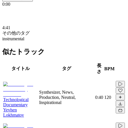
0:00
4:41
その他のタグ
instrumental
似たトラック
長
タイトル
タグ
BPM
さ
Synthesizer, News,
Production, Neutral,
0:40
120
Technological
Inspirational
Documentary
Yevhen
Lokhmatov