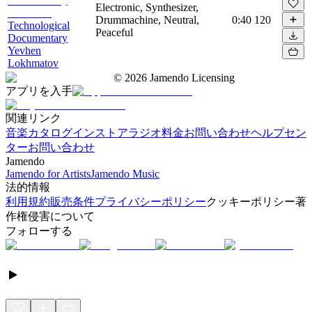
Electronic, Synthesizer,
Drummachine, Neutral,
0:40
120
Technological
Peaceful
Documentary
Yevhen
Lokhmatov
©
2026
Jamendo Licensing
アプリを入手
関連リンク
音楽カタログ
インストアラジオ
料金
お問い合わせ
ヘルプセン
ター
お問い合わせ
Jamendo
Jamendo for Artists
Jamendo Music
法的情報
利用規約
販売条件
プライバシーポリシー
クッキーポリシー
著
作権侵害について
フォローする