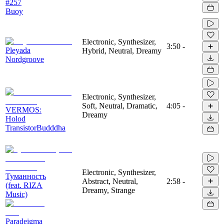
#257
Buoy
Electronic, Synthesizer,
3:50
-
Pleyada
Hybrid, Neutral, Dreamy
Nordgroove
Electronic, Synthesizer,
Soft, Neutral, Dramatic,
4:05
-
VERMOS:
Dreamy
Holod
TransistorBudddha
Electronic, Synthesizer,
Туманность
Abstract, Neutral,
2:58
-
(feat. RIZA
Dreamy, Strange
Music)
Paradeigma