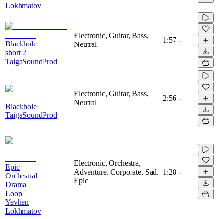
Lokhmatov
Electronic, Guitar, Bass,
1:57
-
Blackhole
Neutral
short 2
TaigaSoundProd
Electronic, Guitar, Bass,
2:56
-
Neutral
Blackhole
TaigaSoundProd
Electronic, Orchestra,
Epic
Adventure, Corporate, Sad,
1:28
-
Orchestral
Epic
Drama
Loop
Yevhen
Lokhmatov