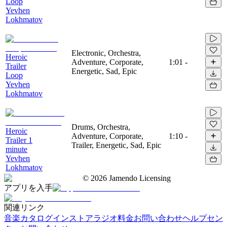
Loop
Yevhen
Lokhmatov
Electronic, Orchestra,
Heroic
Adventure, Corporate,
1:01
-
Trailer
Energetic, Sad, Epic
Loop
Yevhen
Lokhmatov
Drums, Orchestra,
Heroic
Adventure, Corporate,
1:10
-
Trailer 1
Trailer, Energetic, Sad, Epic
minute
Yevhen
Lokhmatov
©
2026
Jamendo Licensing
アプリを入手
関連リンク
音楽カタログ
インストアラジオ
料金
お問い合わせ
ヘルプセン