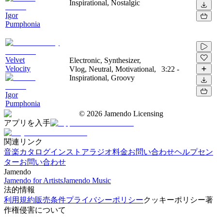
Inspirational, Nostalgic
Igor
Pumphonia
Velvet
Electronic, Synthesizer,
Velocity
Vlog, Neutral, Motivational,
3:22
-
Inspirational, Groovy
Igor
Pumphonia
©
2026
Jamendo Licensing
アプリを入手
関連リンク
音楽カタログ
インストアラジオ
料金
お問い合わせ
ヘルプセン
ター
お問い合わせ
Jamendo
Jamendo for Artists
Jamendo Music
法的情報
利用規約
販売条件
プライバシーポリシー
クッキーポリシー
著
作権侵害について