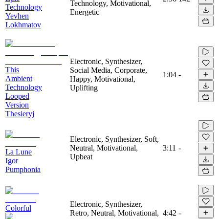
Technology, Motivational,
Technology
Energetic
Yevhen
Lokhmatov
Electronic, Synthesizer,
This
Social Media, Corporate,
1:04
-
Ambient
Happy, Motivational,
Technology
Uplifting
Looped
Version
Thesieryj
Electronic, Synthesizer, Soft,
Neutral, Motivational,
3:11
-
La Lune
Upbeat
Igor
Pumphonia
Electronic, Synthesizer,
Colorful
Retro, Neutral, Motivational,
4:42
-