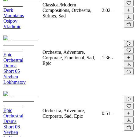
Classical/Modern
Dark
Compositions, Orchestra,
2:02
-
Mountains
Strings, Sad
Osipov
Vladimir
Orchestra, Adventure,
Epic
Corporate, Emotional, Sad,
1:36
-
Orchestral
Epic
Drama
Short 05
Yevhen
Lokhmatov
Epic
Orchestra, Adventure,
0:51
-
Orchestral
Corporate, Sad, Epic
Drama
Short 06
Yevhen