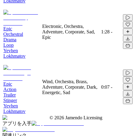
Lokhmatov
Electronic, Orchestra,
Epic
Adventure, Corporate, Sad,
1:28
-
Orchestral
Epic
Drama
Loop
Yevhen
Lokhmatov
Wind, Orchestra, Brass,
Epic
Adventure, Corporate, Dark,
0:07
-
Action
Energetic, Sad
Trailer
Stinger
Yevhen
Lokhmatov
©
2026
Jamendo Licensing
アプリを入手
関連リンク