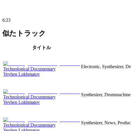
6:23
似たトラック
タイトル
Electronic, Synthesizer, D
Technological Documentary
Yevhen Lokhmatov
Synthesizer, Drummachine, 
Technological Documentary
Yevhen Lokhmatov
Synthesizer, News, Producti
Technological Documentary
Yevhen Lokhmatov