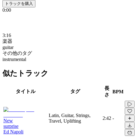
トラックを購入
0:00
3:16
楽器
guitar
その他のタグ
instrumental
似たトラック
長
タイトル
タグ
BPM
さ
Latin, Guitar, Strings,
2:42
-
New
Travel, Uplifting
surprise
Ed Napoli