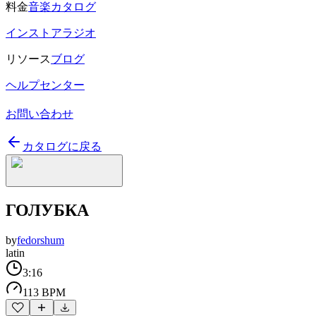
料金
音楽カタログ
インストアラジオ
リソース
ブログ
ヘルプセンター
お問い合わせ
カタログに戻る
ГОЛУБКА
by
fedorshum
latin
3:16
113 BPM