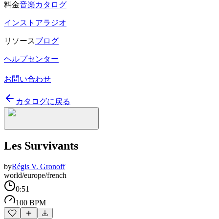
料金
音楽カタログ
インストアラジオ
リソース
ブログ
ヘルプセンター
お問い合わせ
カタログに戻る
Les Survivants
by
Régis V. Gronoff
world/europe/french
0:51
100 BPM