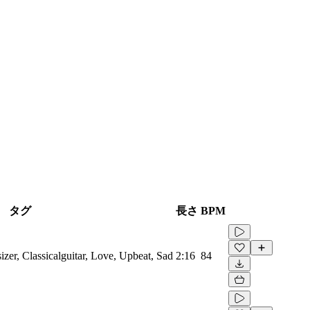
タグ
長さ
BPM
zer, Classicalguitar, Love, Upbeat, Sad
2:16
84