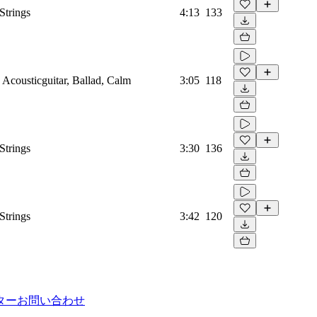
Strings
4:13
133
 Acousticguitar, Ballad, Calm
3:05
118
Strings
3:30
136
Strings
3:42
120
ター
お問い合わせ