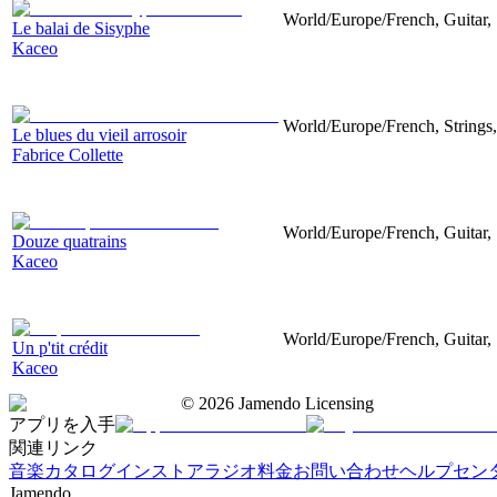
World/Europe/French, Guitar, 
Le balai de Sisyphe
Kaceo
World/Europe/French, Strings,
Le blues du vieil arrosoir
Fabrice Collette
World/Europe/French, Guitar, 
Douze quatrains
Kaceo
World/Europe/French, Guitar, 
Un p'tit crédit
Kaceo
©
2026
Jamendo Licensing
アプリを入手
関連リンク
音楽カタログ
インストアラジオ
料金
お問い合わせ
ヘルプセン
Jamendo