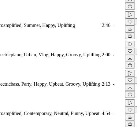
troamplified, Summer, Happy, Uplifting
2:46
-
ectricpiano, Urban, Vlog, Happy, Groovy, Uplifting
2:00
-
ctricbass, Party, Happy, Upbeat, Groovy, Uplifting
2:13
-
troamplified, Contemporary, Neutral, Funny, Upbeat
4:54
-