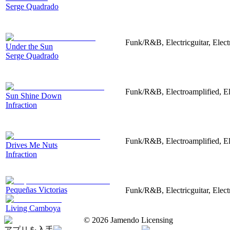
Serge Quadrado
Funk/R&B, Electricguitar, Elec
Under the Sun
Serge Quadrado
Funk/R&B, Electroamplified, El
Sun Shine Down
Infraction
Funk/R&B, Electroamplified, Ele
Drives Me Nuts
Infraction
Pequeñas Victorias
Funk/R&B, Electricguitar, Elec
Living Camboya
©
2026
Jamendo Licensing
アプリを入手