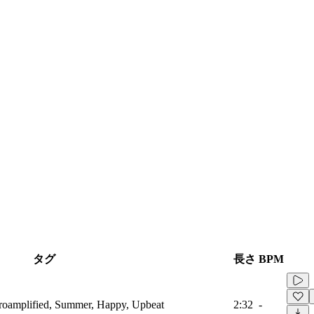
タグ
長さ
BPM
troamplified, Summer, Happy, Upbeat
2:32
-