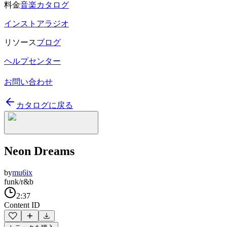
料金
音楽カタログ
インストアラジオ
リソース
ブログ
ヘルプセンター
お問い合わせ
カタログに戻る
Neon Dreams
by
mu6ix
funk/r&b
2:37
Content ID