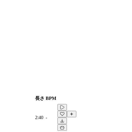
長さ
BPM
2:40
-