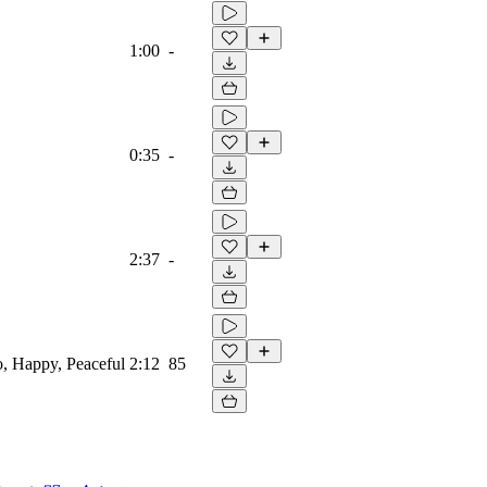
1:00
-
0:35
-
2:37
-
no, Happy, Peaceful
2:12
85