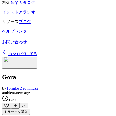
料金
音楽カタログ
インストアラジオ
リソース
ブログ
ヘルプセンター
お問い合わせ
カタログに戻る
Gora
by
Tornike Zedginidze
ambient/new age
1:49
トラックを購入