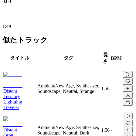
0:00
1:49
似たトラック
長
タイトル
タグ
BPM
さ
Ambient/New Age, Synthesizer,
1:56
-
Distant
Soundscape, Neutral, Strange
Territory
Lightning
Traveler
Ambient/New Age, Synthesizer,
Distant
1:56
-
Soundscape, Neutral, Dark
Orbit