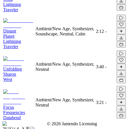
Lightning
Traveler
Ambient/New Age, Synthesizer,
Distant
2:12
-
Soundscape, Neutral, Calm
Planet
Lightning
Traveler
Ambient/New Age, Synthesizer,
3:40
-
Unfolding
Neutral
Sharon
West
Ambient/New Age, Synthesizer,
3:21
-
Neutral
Focus
Frequencies
Databend
©
2026
Jamendo Licensing