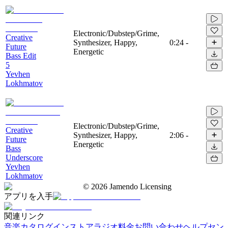
Electronic/Dubstep/Grime,
Creative
Synthesizer, Happy,
0:24
-
Future
Energetic
Bass Edit
5
Yevhen
Lokhmatov
Electronic/Dubstep/Grime,
Creative
Synthesizer, Happy,
2:06
-
Future
Energetic
Bass
Underscore
Yevhen
Lokhmatov
©
2026
Jamendo Licensing
アプリを入手
関連リンク
音楽カタログ
インストアラジオ
料金
お問い合わせ
ヘルプセン