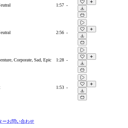
eutral
1:57
-
eutral
2:56
-
venture, Corporate, Sad, Epic
1:28
-
t
1:53
-
ター
お問い合わせ