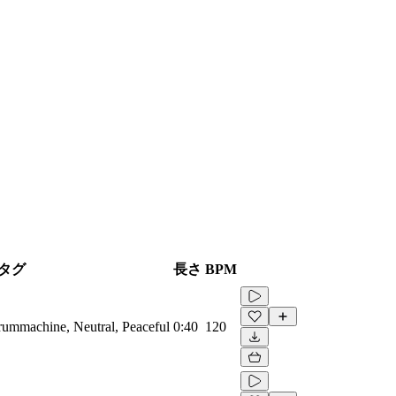
タグ
長さ
BPM
Drummachine, Neutral, Peaceful
0:40
120