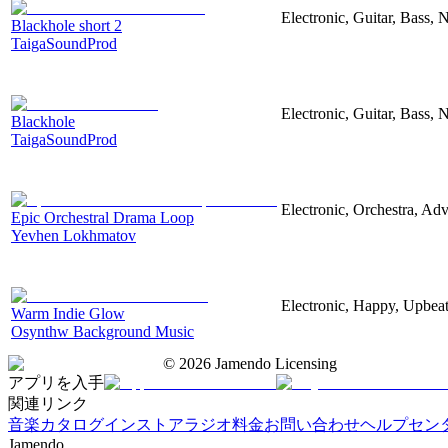
Electronic, Guitar, Bass, N
Blackhole short 2
TaigaSoundProd
Electronic, Guitar, Bass, N
Blackhole
TaigaSoundProd
Electronic, Orchestra, Ad
Epic Orchestral Drama Loop
Yevhen Lokhmatov
Electronic, Happy, Upbea
Warm Indie Glow
Osynthw Background Music
©
2026
Jamendo Licensing
アプリを入手
関連リンク
音楽カタログ
インストアラジオ
料金
お問い合わせ
ヘルプセン
Jamendo