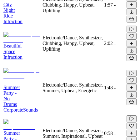
City
Clubbing, Happy, Upbeat,
1:57
-
Night
Uplifting
Ride
Infraction
Electronic/Dance, Synthesizer,
Clubbing, Happy, Upbeat,
2:02
-
Beautiful
Uplifting
Space
Infraction
Electronic/Dance, Synthesizer,
Summer
1:48
-
Summer, Upbeat, Energetic
Party -
No
Drums
CorporateSounds
Electronic/Dance, Synthesizer,
Summer
0:58
-
Summer, Inspirational, Upbeat
Party -