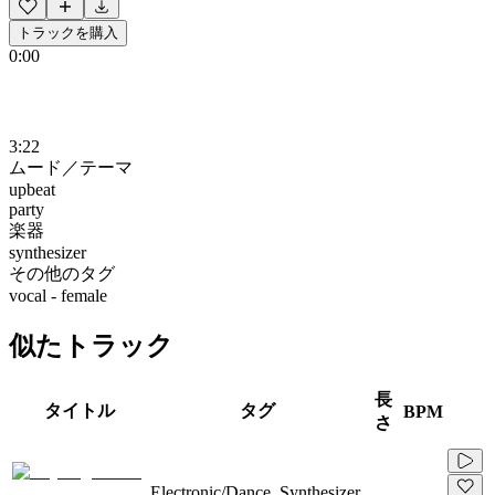
トラックを購入
0:00
3:22
ムード／テーマ
upbeat
party
楽器
synthesizer
その他のタグ
vocal - female
似たトラック
長
タイトル
タグ
BPM
さ
Electronic/Dance, Synthesizer,