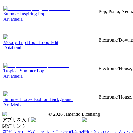
Pop, Piano, Neutr
Summer Inspiring Pop
Art Media
Electronic/Downte
Moody Trip Hop - Loop Edit
Databend
Electronic/House, 
Tropical Summer Pop
Art Media
Electronic/House, 
Summer House Fashion Background
Art Media
©
2026
Jamendo Licensing
アプリを入手
関連リンク
音楽カタログ
インストアラジオ
料金
お問い合わせ
ヘルプセン