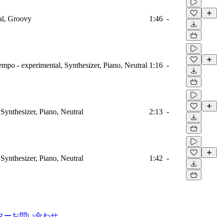
al, Groovy
1:46
-
mpo - experimental, Synthesizer, Piano, Neutral
1:16
-
Synthesizer, Piano, Neutral
2:13
-
Synthesizer, Piano, Neutral
1:42
-
ター
お問い合わせ