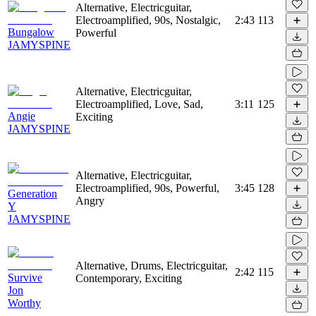
Alternative, Electricguitar,
Electroamplified, 90s, Nostalgic,
2:43
113
Bungalow
Powerful
JAMYSPINE
Alternative, Electricguitar,
Electroamplified, Love, Sad,
3:11
125
Angie
Exciting
JAMYSPINE
Alternative, Electricguitar,
Electroamplified, 90s, Powerful,
3:45
128
Generation
Angry
Y
JAMYSPINE
Alternative, Drums, Electricguitar,
2:42
115
Survive
Contemporary, Exciting
Jon
Worthy