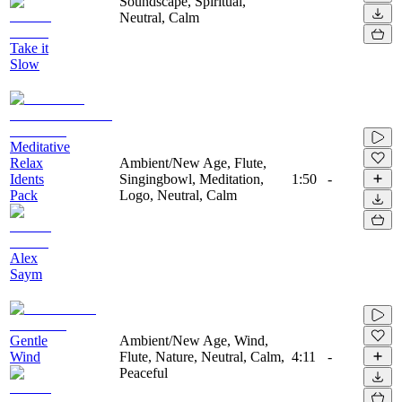
Soundscape, Spiritual,
Neutral, Calm
Take it
Slow
Meditative
Relax
Ambient/New Age, Flute,
Idents
Singingbowl, Meditation,
1:50
-
Pack
Logo, Neutral, Calm
Alex
Saym
Gentle
Ambient/New Age, Wind,
Wind
Flute, Nature, Neutral, Calm,
4:11
-
Peaceful