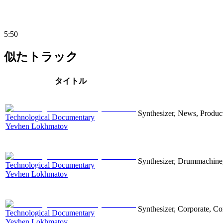
5:50
似たトラック
タイトル
Synthesizer, News, Producti
Technological Documentary
Yevhen Lokhmatov
Synthesizer, Drummachine, 
Technological Documentary
Yevhen Lokhmatov
Synthesizer, Corporate, Co
Technological Documentary
Yevhen Lokhmatov