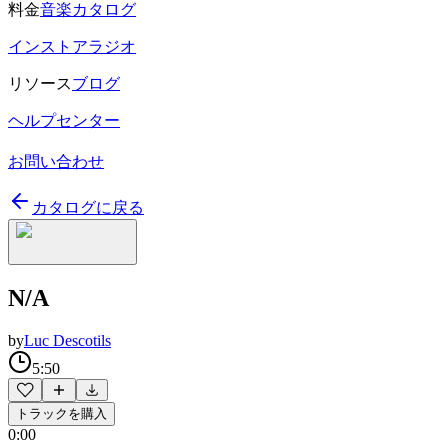
料金
音楽カタログ
インストアラジオ
リソース
ブログ
ヘルプセンター
お問い合わせ
カタログに戻る
N/A
by
Luc Descotils
5:50
トラックを購入
0:00