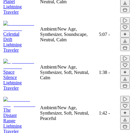
Planet
Neutral, Calm
Lightning
Traveler
Ambient/New Age,
Celestial
Synthesizer, Soundscape,
5:07
-
Drift
Neutral, Calm
Lightning
Traveler
Ambient/New Age,
Space
Synthesizer, Soft, Neutral,
1:38
-
Silence
Calm
Lightning
Traveler
Ambient/New Age,
The
Synthesizer, Soft, Neutral,
1:42
-
Distant
Peaceful
Range
Lightning
Traveler