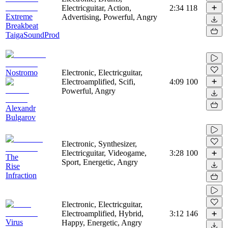
Electricguitar, Action,
2:34
118
Extreme
Advertising, Powerful, Angry
Breakbeat
TaigaSoundProd
Nostromo
Electronic, Electricguitar,
Electroamplified, Scifi,
4:09
100
Powerful, Angry
Alexandr
Bulgarov
Electronic, Synthesizer,
Electricguitar, Videogame,
3:28
100
The
Sport, Energetic, Angry
Rise
Infraction
Electronic, Electricguitar,
Electroamplified, Hybrid,
3:12
146
Virus
Happy, Energetic, Angry