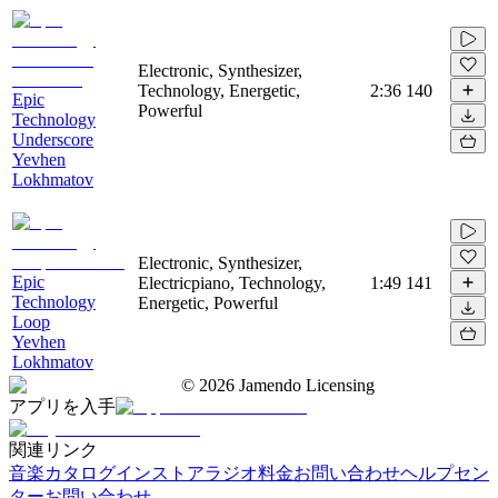
Electronic, Synthesizer,
Technology, Energetic,
2:36
140
Epic
Powerful
Technology
Underscore
Yevhen
Lokhmatov
Electronic, Synthesizer,
Epic
Electricpiano, Technology,
1:49
141
Technology
Energetic, Powerful
Loop
Yevhen
Lokhmatov
©
2026
Jamendo Licensing
アプリを入手
関連リンク
音楽カタログ
インストアラジオ
料金
お問い合わせ
ヘルプセン
ター
お問い合わせ