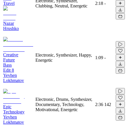
Electronic, Synthesizer,
Travel
2:18
-
Clubbing, Neutral, Energetic
Nazar
Hrushko
Creative
Electronic, Synthesizer, Happy,
1:09
-
Future
Energetic
Bass
Edit 8
Yevhen
Lokhmatov
Electronic, Drums, Synthesizer,
Documentary, Technology,
2:36
142
Epic
Motivational, Energetic
Technology
Yevhen
Lokhmatov