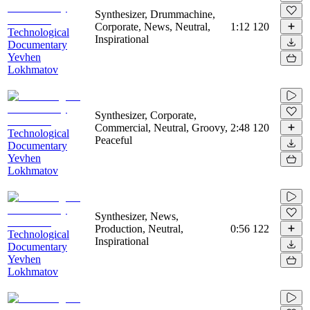
Synthesizer, Drummachine,
Corporate, News, Neutral,
1:12
120
Technological
Inspirational
Documentary
Yevhen
Lokhmatov
Synthesizer, Corporate,
Commercial, Neutral, Groovy,
2:48
120
Technological
Peaceful
Documentary
Yevhen
Lokhmatov
Synthesizer, News,
Production, Neutral,
0:56
122
Technological
Inspirational
Documentary
Yevhen
Lokhmatov