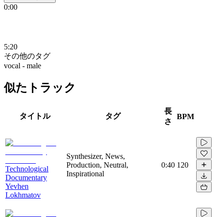
0:00
5:20
その他のタグ
vocal - male
似たトラック
長
タイトル
タグ
BPM
さ
Synthesizer, News,
Production, Neutral,
0:40
120
Technological
Inspirational
Documentary
Yevhen
Lokhmatov