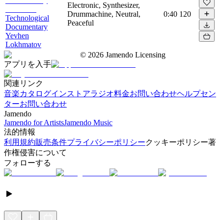
Electronic, Synthesizer,
Drummachine, Neutral,
0:40
120
Technological
Peaceful
Documentary
Yevhen
Lokhmatov
©
2026
Jamendo Licensing
アプリを入手
関連リンク
音楽カタログ
インストアラジオ
料金
お問い合わせ
ヘルプセン
ター
お問い合わせ
Jamendo
Jamendo for Artists
Jamendo Music
法的情報
利用規約
販売条件
プライバシーポリシー
クッキーポリシー
著
作権侵害について
フォローする