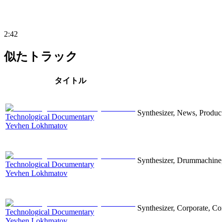
2:42
似たトラック
タイトル
Synthesizer, News, Producti
Technological Documentary
Yevhen Lokhmatov
Synthesizer, Drummachine, 
Technological Documentary
Yevhen Lokhmatov
Synthesizer, Corporate, Co
Technological Documentary
Yevhen Lokhmatov