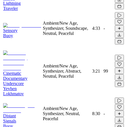
Lightning
Traveler
Ambient/New Age,
Synthesizer, Soundscape,
4:33
-
Sensory
Neutral, Peaceful
Buoy
Ambient/New Age,
Synthesizer, Abstract,
3:21
99
Cinematic
Neutral, Peaceful
Documentary
Underscore
Yevhen
Lokhmatov
Ambient/New Age,
Synthesizer, Neutral,
8:30
-
Distant
Peaceful
Signals
Buoy